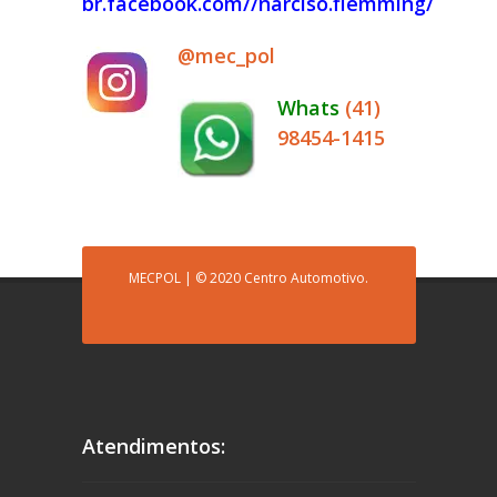
br.facebook.com//narciso.flemming/
@mec_pol
Whats
(41)
98454-1415
MECPOL | © 2020 Centro Automotivo.
Atendimentos: